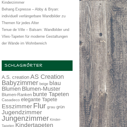
Kinderzimmer
Behang Expresse – Abby & Bryan:
individuell verlängerbare Wandbilder zu
Themen für jedes Alter
Tenue de Ville – Balsam: Wandbilder und
Vlies-Tapeten für moderne Gestaltungen
der Wände im Wohnbereich
SCHLAGWÖRTER
AS Creation
A.S. creation
Babyzimmer
blau
beige
Blumen
Blumen-Muster
bunte Tapeten
Blumen-Ranken
elegante Tapete
Casadeco
Flur
Esszimmer
grau
grün
Jugendzimmer
Jungenzimmer
Kinder-
Kindertapeten
Tapeten