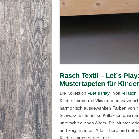
Rasch Textil – Let´s Play
Mustertapeten für Kinde
Die Kollektion
»Let´s Play«
von
»Rasch T
Kinderzimmer mit Vliestapeten zu vers
harmonisch ausgewählten Farben von he
Schwarz, bietet diese Kollektion passen
unterschiedlichen Alters. Die Muster la
und zeigen Autos, Affen, Tiere und unte
Kinderzimmer sorgen die …