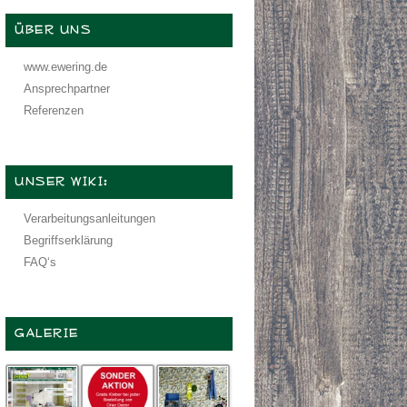
ÜBER UNS
www.ewering.de
Ansprechpartner
Referenzen
UNSER WIKI:
Verarbeitungsanleitungen
Begriffserklärung
FAQ‘s
GALERIE