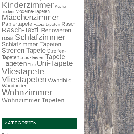
Kinderzimmer
Küche
Moderne-Tapeten
modern
Mädchenzimmer
Papiertapete
Rasch
Papiertapeten
Rasch-Textil
Renovieren
Schlafzimmer
rosa
Schlafzimmer-Tapeten
Streifen-Tapete
Streifen-
Tapete
Tapeten
Stuckleisten
Tapeten
Uni-Tapete
Tiere
Vliestapete
Vliestapeten
Wandbild
Wandbilder
Wohnzimmer
Wohnzimmer Tapeten
KATEGORIEN