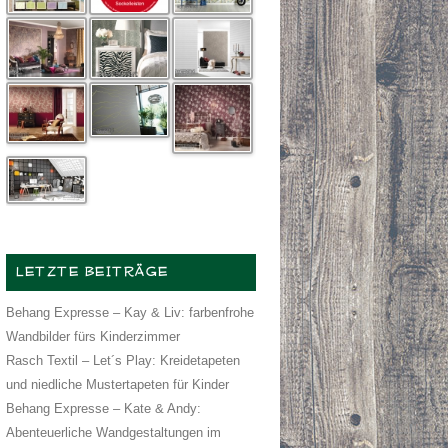
LETZTE BEITRÄGE
Behang Expresse – Kay & Liv: farbenfrohe
Wandbilder fürs Kinderzimmer
Rasch Textil – Let´s Play: Kreidetapeten
und niedliche Mustertapeten für Kinder
Behang Expresse – Kate & Andy:
Abenteuerliche Wandgestaltungen im