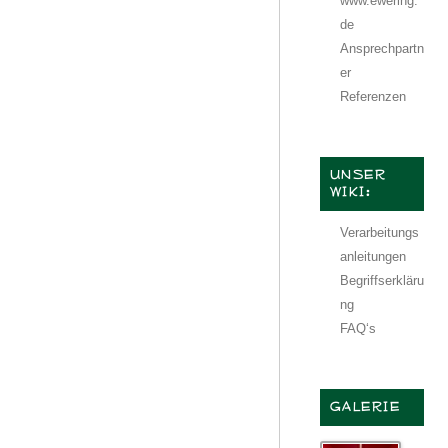
www.ewering.
de
Ansprechpartn
er
Referenzen
UNSER
WIKI:
Verarbeitungs
anleitungen
Begriffserkläru
ng
FAQ‘s
GALERIE