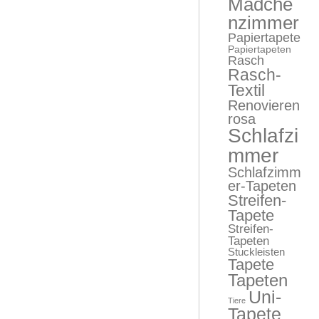
Mädche
nzimmer
Papiertapete
Papiertapeten
Rasch
Rasch-
Textil
Renovieren
rosa
Schlafzi
mmer
Schlafzimm
er-Tapeten
Streifen-
Tapete
Streifen-
Tapeten
Stuckleisten
Tapete
Tapeten
Uni-
Tiere
Tapete