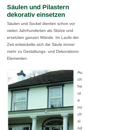
Säulen und Pilastern
dekorativ einsetzen
Säulen und Sockel dienten schon vor
vielen Jahrhunderten als Stütze und
ersetzten ganzen Wände. Im Laufe der
Zeit entwickelte sich die Säule immer
mehr zu Gestaltungs- und Dekorations-
Elementen.
Au
ch
he
ut
e
no
ch
si
nd