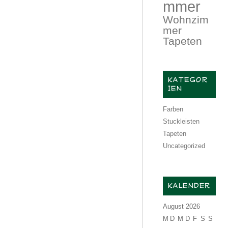
mmer
Wohnzim
mer
Tapeten
KATEGOR
IEN
Farben
Stuckleisten
Tapeten
Uncategorized
KALENDER
August 2026
M
D
M
D
F
S
S