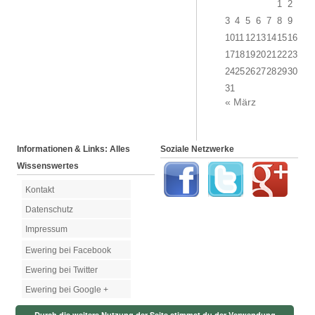
1
2
3
4
5
6
7
8
9
10
11
12
13
14
15
16
17
18
19
20
21
22
23
24
25
26
27
28
29
30
31
« März
Informationen & Links: Alles
Soziale Netzwerke
Wissenswertes
Kontakt
Datenschutz
Impressum
Ewering bei Facebook
Ewering bei Twitter
Ewering bei Google +
Durch die weitere Nutzung der Seite stimmst du der Verwendung