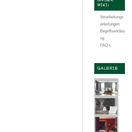
WIKI:
Verarbeitungs
anleitungen
Begriffserkläru
ng
FAQ‘s
GALERIE