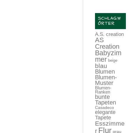
SCHLAGW
ÖRTER
A.S. creation
AS
Creation
Babyzim
mer
beige
blau
Blumen
Blumen-
Muster
Blumen-
Ranken
bunte
Tapeten
Casadeco
elegante
Tapete
Esszimme
Flur
r
grau