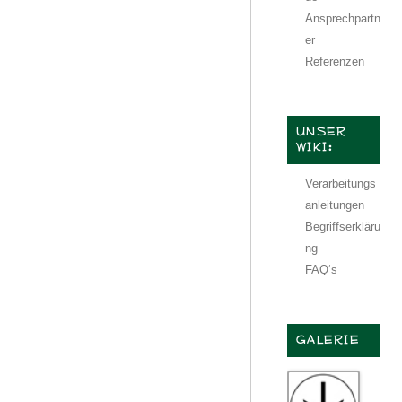
Ansprechpartn
er
Referenzen
UNSER
WIKI:
Verarbeitungs
anleitungen
Begriffserkläru
ng
FAQ‘s
GALERIE