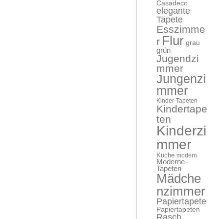
Casadeco
elegante
Tapete
Esszimme
Flur
r
grau
grün
Jugendzi
mmer
Jungenzi
mmer
Kinder-Tapeten
Kindertape
ten
Kinderzi
mmer
Küche
modern
Moderne-
Tapeten
Mädche
nzimmer
Papiertapete
Papiertapeten
Rasch