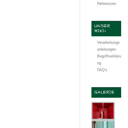
Referenzen
UNSER
WIKI:
Verarbeitungs
anleitungen
Begriffserkläru
ng
FAQ‘s
GALERIE