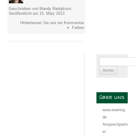
Geschrieben von Mandy Radojkovic
Veröffentlicht am 15. März 2013
Hinterlassen Sie uns ein Kommentar
Farben
Suchen
nach:
ÜBER UNS
www.ewering.
de
Ansprechpartn
er