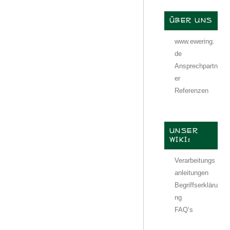
ÜBER UNS
www.ewering.
de
Ansprechpartn
er
Referenzen
UNSER
WIKI:
Verarbeitungs
anleitungen
Begriffserkläru
ng
FAQ‘s