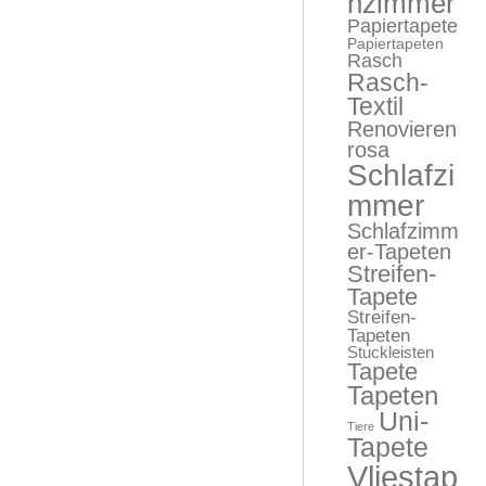
nzimmer
Papiertapete
Papiertapeten
Rasch
Rasch-
Textil
Renovieren
rosa
Schlafzi
mmer
Schlafzimm
er-Tapeten
Streifen-
Tapete
Streifen-
Tapeten
Stuckleisten
Tapete
Tapeten
Uni-
Tiere
Tapete
Vliestap