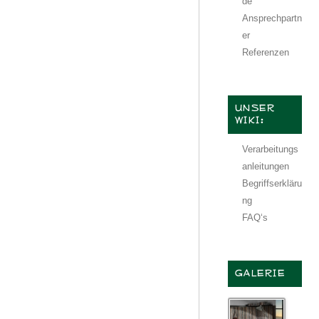
de
Ansprechpartn
er
Referenzen
UNSER
WIKI:
Verarbeitungs
anleitungen
Begriffserkläru
ng
FAQ‘s
GALERIE