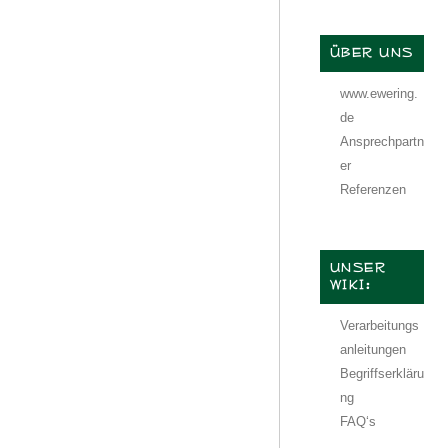
ÜBER UNS
www.ewering.
de
Ansprechpartn
er
Referenzen
UNSER
WIKI:
Verarbeitungs
anleitungen
Begriffserkläru
ng
FAQ‘s