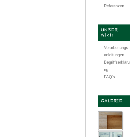
Referenzen
UNSER
WIKI:
Verarbeitungs
anleitungen
Begriffserkläru
ng
FAQ‘s
GALERIE