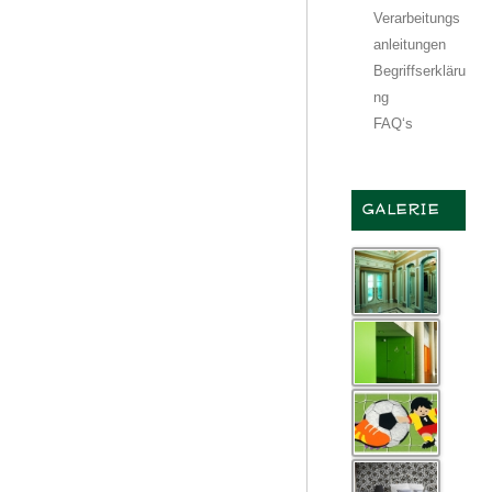
Verarbeitungs
anleitungen
Begriffserkläru
ng
FAQ‘s
GALERIE