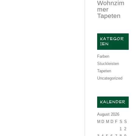
Wohnzim
mer
Tapeten
KATEGOR
IEN
Farben
Stuckleisten
Tapeten
Uncategorized
KALENDER
August 2026
M
D
M
D
F
S
S
1
2