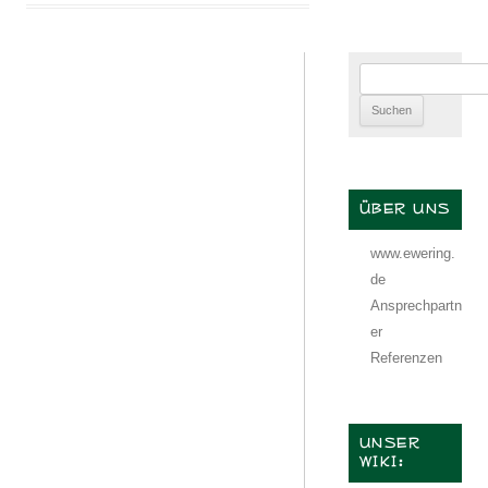
Suchen
nach:
ÜBER UNS
www.ewering.
de
Ansprechpartn
er
Referenzen
UNSER
WIKI: