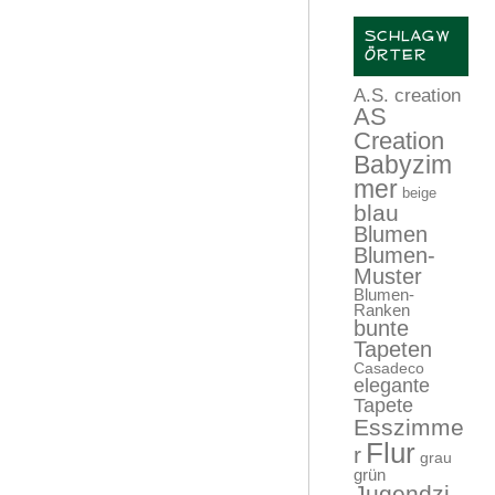
SCHLAGW
ÖRTER
A.S. creation
AS
Creation
Babyzim
mer
beige
blau
Blumen
Blumen-
Muster
Blumen-
Ranken
bunte
Tapeten
Casadeco
elegante
Tapete
Esszimme
Flur
r
grau
grün
Jugendzi