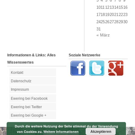
3
4
5
6
7
8
9
10
11
12
13
14
15
16
17
18
19
20
21
22
23
24
25
26
27
28
29
30
31
« März
Informationen & Links: Alles
Soziale Netzwerke
Wissenswertes
Kontakt
Datenschutz
Impressum
Ewering bei Facebook
Ewering bei Twitter
Ewering bei Google +
Durch die weitere Nutzung der Seite stimmst du der Verwendung
Akzeptieren
von Cookies zu.
Weitere Informationen