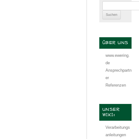
Suchen
nach:
ÜBER UNS
www.ewering.
de
Ansprechpartn
er
Referenzen
UNSER
WIKI:
Verarbeitungs
anleitungen