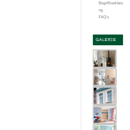
Begriffserkläru
ng
FAQ‘s
GALERIE