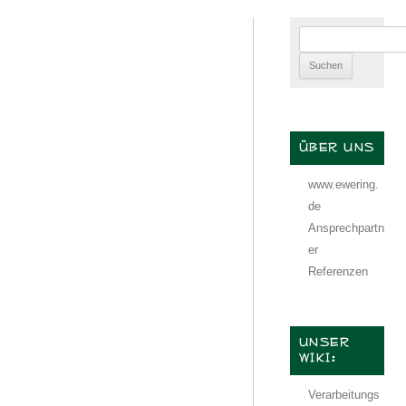
Suchen
nach:
ÜBER UNS
www.ewering.
de
Ansprechpartn
er
Referenzen
UNSER
WIKI:
Verarbeitungs