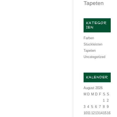
Tapeten
KATEGOR
IEN
Farben
Stuckleisten
Tapeten
Uncategorized
KALENDER
August 2026
M
D
M
D
F
S
S
1
2
3
4
5
6
7
8
9
10
11
12
13
14
15
16