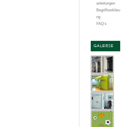
anleitungen
Begriffserkläru
ng
FAQ‘s
GALERIE