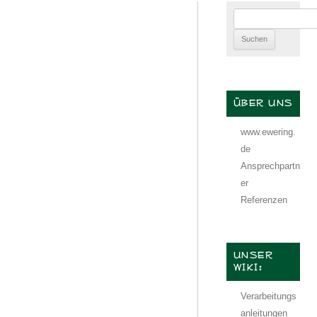
Suchen
nach:
ÜBER UNS
www.ewering.
de
Ansprechpartn
er
Referenzen
UNSER
WIKI:
Verarbeitungs
anleitungen