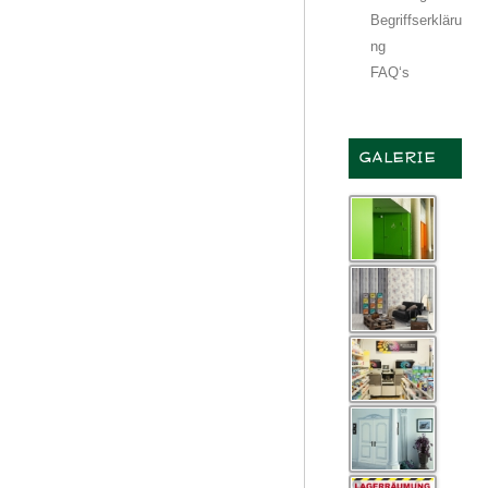
Begriffserkläru
ng
FAQ‘s
GALERIE