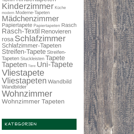
Tapeten
Kinderzimmer
Küche
Moderne-Tapeten
modern
Mädchenzimmer
Papiertapete
Rasch
Papiertapeten
Rasch-Textil
Renovieren
Schlafzimmer
rosa
Schlafzimmer-Tapeten
Streifen-Tapete
Streifen-
Tapete
Tapeten
Stuckleisten
Tapeten
Uni-Tapete
Tiere
Vliestapete
Vliestapeten
Wandbild
Wandbilder
Wohnzimmer
Wohnzimmer Tapeten
KATEGORIEN