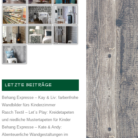
LETZTE BEITRÄGE
Behang Expresse – Kay & Liv: farbenfrohe
Wandbilder fürs Kinderzimmer
Rasch Textil – Let´s Play: Kreidetapeten
und niedliche Mustertapeten für Kinder
Behang Expresse – Kate & Andy:
Abenteuerliche Wandgestaltungen im