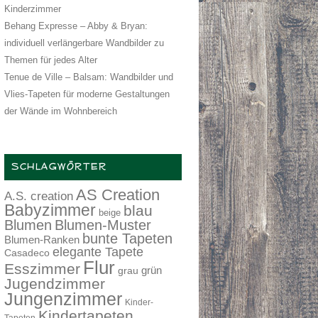
Kinderzimmer
Behang Expresse – Abby & Bryan:
individuell verlängerbare Wandbilder zu
Themen für jedes Alter
Tenue de Ville – Balsam: Wandbilder und
Vlies-Tapeten für moderne Gestaltungen
der Wände im Wohnbereich
SCHLAGWÖRTER
AS Creation
A.S. creation
Babyzimmer
blau
beige
Blumen
Blumen-Muster
bunte Tapeten
Blumen-Ranken
elegante Tapete
Casadeco
Flur
Esszimmer
grau
grün
Jugendzimmer
Jungenzimmer
Kinder-
Kindertapeten