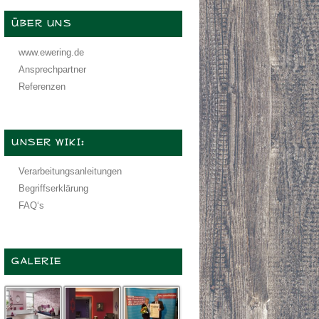
ÜBER UNS
www.ewering.de
Ansprechpartner
Referenzen
UNSER WIKI:
Verarbeitungsanleitungen
Begriffserklärung
FAQ‘s
GALERIE