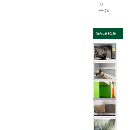
ng
FAQ‘s
GALERIE