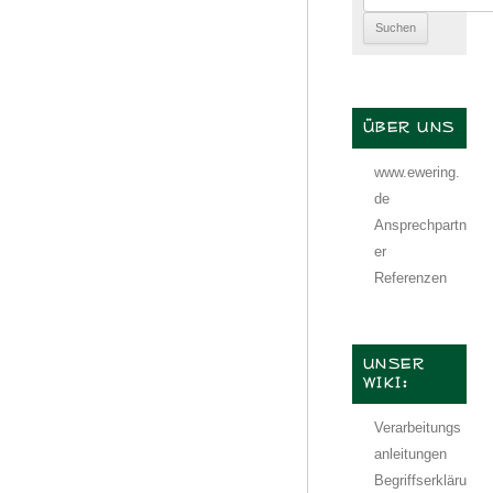
nach:
ÜBER UNS
www.ewering.
de
Ansprechpartn
er
Referenzen
UNSER
WIKI:
Verarbeitungs
anleitungen
Begriffserkläru