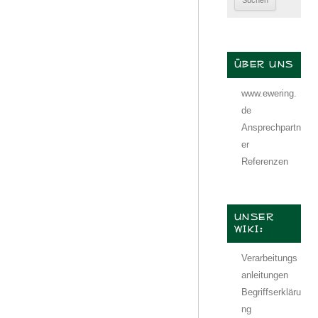
ÜBER UNS
www.ewering.
de
Ansprechpartn
er
Referenzen
UNSER
WIKI:
Verarbeitungs
anleitungen
Begriffserkläru
ng