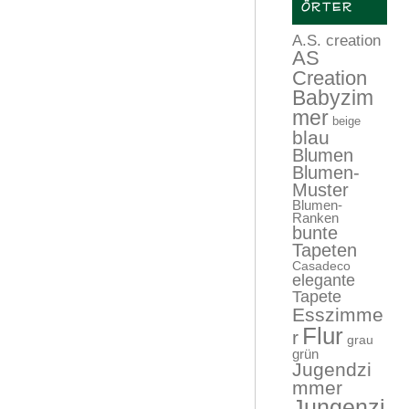
ÖRTER
A.S. creation
AS
Creation
Babyzim
mer
beige
blau
Blumen
Blumen-
Muster
Blumen-
Ranken
bunte
Tapeten
Casadeco
elegante
Tapete
Esszimme
Flur
r
grau
grün
Jugendzi
mmer
Jungenzi