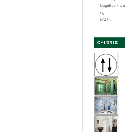
Begriffserkläru
ng
FAQ‘s
GALERIE