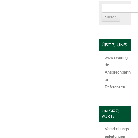
Suchen
nach:
ÜBER UNS
www.ewering.
de
Ansprechpartn
er
Referenzen
UNSER
WIKI:
Verarbeitungs
anleitungen