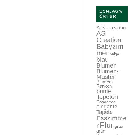
SCHLAGW
ÖRTER
A.S. creation
AS
Creation
Babyzim
mer
beige
blau
Blumen
Blumen-
Muster
Blumen-
Ranken
bunte
Tapeten
Casadeco
elegante
Tapete
Esszimme
Flur
r
grau
grün