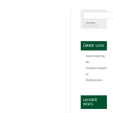
Suchen
nach:
ÜBER UNS
www.ewering.
de
Ansprechpartn
er
Referenzen
UNSER
WIKI: