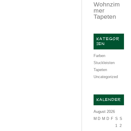
Wohnzim
mer
Tapeten
KATEGOR
IEN
Farben
Stuckleisten
Tapeten
Uncategorized
KALENDER
August 2026
M
D
M
D
F
S
S
1
2