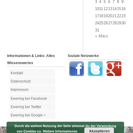
3
4
5
6
7
8
9
10
11
12
13
14
15
16
17
18
19
20
21
22
23
24
25
26
27
28
29
30
31
« März
Informationen & Links: Alles
Soziale Netzwerke
Wissenswertes
Kontakt
Datenschutz
Impressum
Ewering bei Facebook
Ewering bei Twitter
Ewering bei Google +
Durch die weitere Nutzung der Seite stimmst du der Verwendung
Akzeptieren
von Cookies zu.
Weitere Informationen