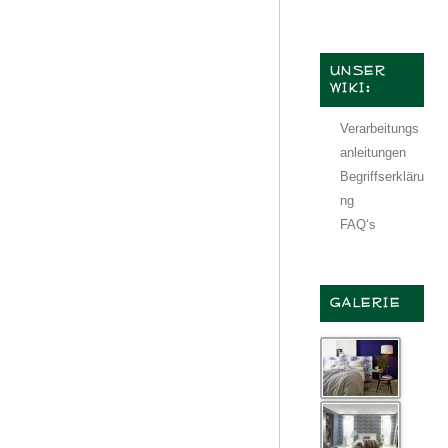
UNSER
WIKI:
Verarbeitungs
anleitungen
Begriffserkläru
ng
FAQ‘s
GALERIE