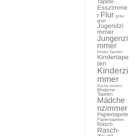
Tapete
Esszimme
Flur
r
grau
grün
Jugendzi
mmer
Jungenzi
mmer
Kinder-Tapeten
Kindertape
ten
Kinderzi
mmer
Küche
modern
Moderne-
Tapeten
Mädche
nzimmer
Papiertapete
Papiertapeten
Rasch
Rasch-