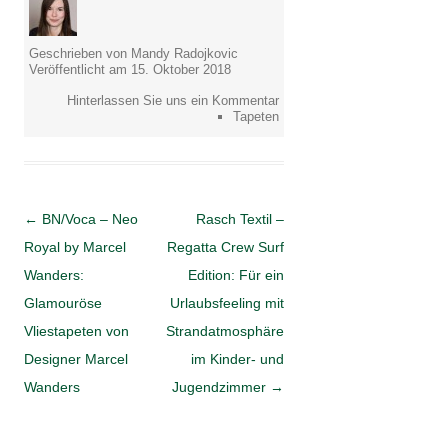
Geschrieben von Mandy Radojkovic
Veröffentlicht am 15. Oktober 2018
Hinterlassen Sie uns ein Kommentar
Tapeten
Artikel-Navigation
←
BN/Voca – Neo
Rasch Textil –
Royal by Marcel
Regatta Crew Surf
Wanders:
Edition: Für ein
Glamouröse
Urlaubsfeeling mit
Vliestapeten von
Strandatmosphäre
Designer Marcel
im Kinder- und
Wanders
Jugendzimmer
→