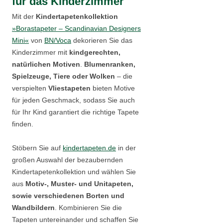
für das Kinderzimmer
Mit der
Kindertapetenkollektion
»Borastapeter – Scandinavian Designers
Mini«
von
BN/Voca
dekorieren Sie das
Kinderzimmer mit
kindgerechten,
natürlichen Motiven
.
Blumenranken,
Spielzeuge, Tiere oder Wolken
– die
verspielten
Vliestapeten
bieten Motive
für jeden Geschmack, sodass Sie auch
für Ihr Kind garantiert die richtige Tapete
finden.
Stöbern Sie auf
kindertapeten.de
in der
großen Auswahl der bezaubernden
Kindertapetenkollektion und wählen Sie
aus
Motiv-, Muster- und Unitapeten,
sowie verschiedenen Borten und
Wandbildern
. Kombinieren Sie die
Tapeten untereinander und schaffen Sie