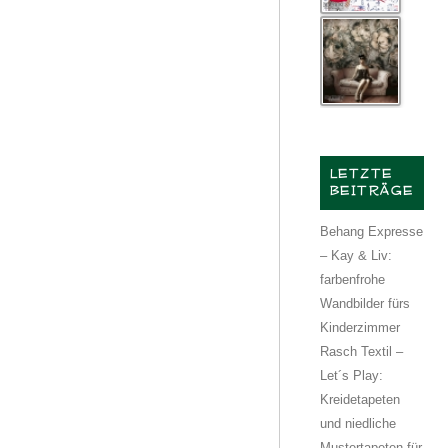
LETZTE
BEITRÄGE
Behang Expresse
– Kay & Liv:
farbenfrohe
Wandbilder fürs
Kinderzimmer
Rasch Textil –
Let´s Play:
Kreidetapeten
und niedliche
Mustertapeten für