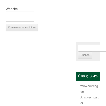
Website
Suchen
nach:
ÜBER UNS
www.ewering.
de
Ansprechpartn
er