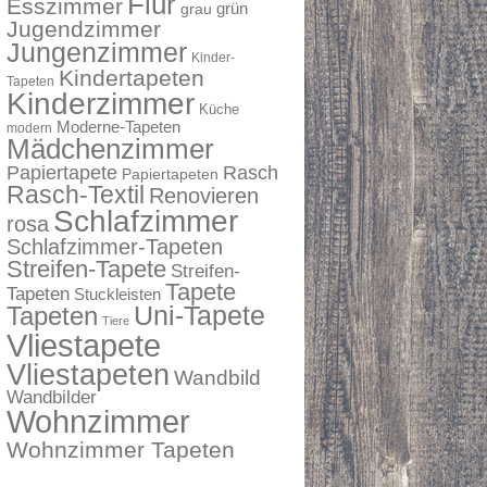
Flur
Esszimmer
grau
grün
Jugendzimmer
Jungenzimmer
Kinder-
Kindertapeten
Tapeten
Kinderzimmer
Küche
Moderne-Tapeten
modern
Mädchenzimmer
Papiertapete
Rasch
Papiertapeten
Rasch-Textil
Renovieren
Schlafzimmer
rosa
Schlafzimmer-Tapeten
Streifen-Tapete
Streifen-
Tapete
Tapeten
Stuckleisten
Tapeten
Uni-Tapete
Tiere
Vliestapete
Vliestapeten
Wandbild
Wandbilder
Wohnzimmer
Wohnzimmer Tapeten