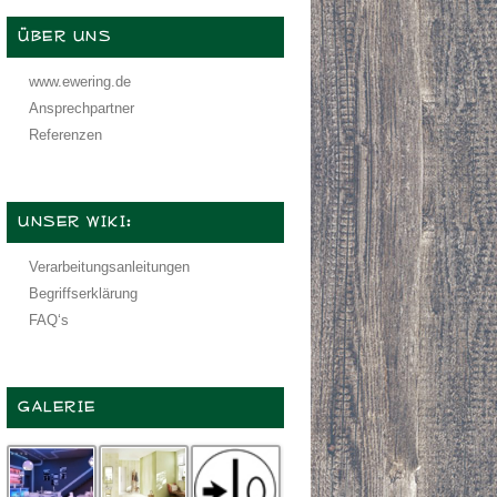
ÜBER UNS
www.ewering.de
Ansprechpartner
Referenzen
UNSER WIKI:
Verarbeitungsanleitungen
Begriffserklärung
FAQ‘s
GALERIE