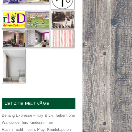
LETZTE BEITRÄGE
Behang Expresse – Kay & Liv: farbenfrohe
Wandbilder fürs Kinderzimmer
Rasch Textil – Let´s Play: Kreidetapeten