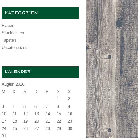
KATEGORIEN
Farben
Stuckleisten
Tapeten
Uncategorized
KALENDER
August 2026
M
D
M
D
F
S
S
1
2
3
4
5
6
7
8
9
10
11
12
13
14
15
16
17
18
19
20
21
22
23
24
25
26
27
28
29
30
31