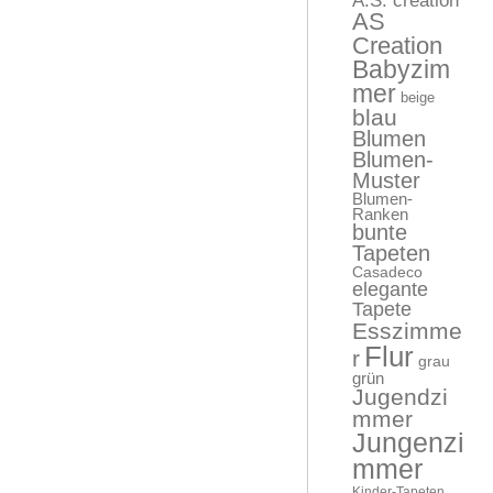
A.S. creation
AS
Creation
Babyzim
mer
beige
blau
Blumen
Blumen-
Muster
Blumen-
Ranken
bunte
Tapeten
Casadeco
elegante
Tapete
Esszimme
Flur
r
grau
grün
Jugendzi
mmer
Jungenzi
mmer
Kinder-Tapeten