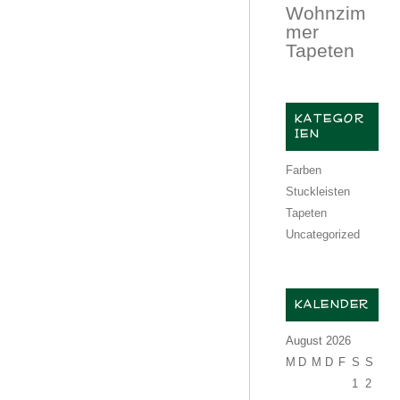
Wohnzim
mer
Tapeten
KATEGOR
IEN
Farben
Stuckleisten
Tapeten
Uncategorized
KALENDER
August 2026
M
D
M
D
F
S
S
1
2