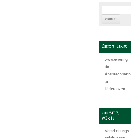
Suchen
nach:
ÜBER UNS
www.ewering.
de
Ansprechpartn
er
Referenzen
UNSER
WIKI:
Verarbeitungs