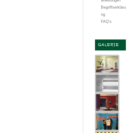
anleitungen
Begriffserkläru
ng
FAQ‘s
GALERIE