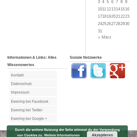
3
4
5
6
7
8
9
10
11
12
13
14
15
16
17
18
19
20
21
22
23
24
25
26
27
28
29
30
31
« März
Informationen & Links: Alles
Soziale Netzwerke
Wissenswertes
Kontakt
Datenschutz
Impressum
Ewering bei Facebook
Ewering bei Twitter
Ewering bei Google +
Durch die weitere Nutzung der Seite stimmst du der Verwendung
Akzeptieren
von Cookies zu.
Weitere Informationen