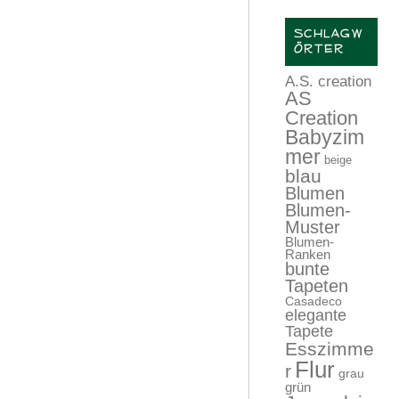
SCHLAGW
ÖRTER
A.S. creation
AS
Creation
Babyzim
mer
beige
blau
Blumen
Blumen-
Muster
Blumen-
Ranken
bunte
Tapeten
Casadeco
elegante
Tapete
Esszimme
Flur
r
grau
grün