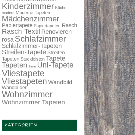
Tapeten
Kinderzimmer
Küche
Moderne-Tapeten
modern
Mädchenzimmer
Papiertapete
Rasch
Papiertapeten
Rasch-Textil
Renovieren
Schlafzimmer
rosa
Schlafzimmer-Tapeten
Streifen-Tapete
Streifen-
Tapete
Tapeten
Stuckleisten
Tapeten
Uni-Tapete
Tiere
Vliestapete
Vliestapeten
Wandbild
Wandbilder
Wohnzimmer
Wohnzimmer Tapeten
KATEGORIEN