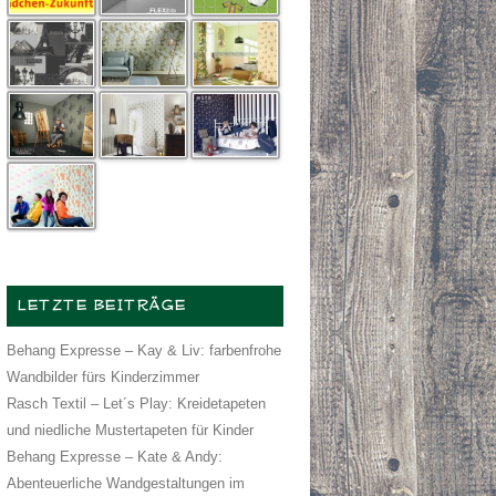
LETZTE BEITRÄGE
Behang Expresse – Kay & Liv: farbenfrohe
Wandbilder fürs Kinderzimmer
Rasch Textil – Let´s Play: Kreidetapeten
und niedliche Mustertapeten für Kinder
Behang Expresse – Kate & Andy:
Abenteuerliche Wandgestaltungen im