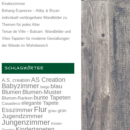
Kinderzimmer
Behang Expresse – Abby & Bryan:
individuell verlängerbare Wandbilder zu
Themen für jedes Alter
Tenue de Ville – Balsam: Wandbilder und
Vlies-Tapeten für moderne Gestaltungen
der Wände im Wohnbereich
SCHLAGWÖRTER
AS Creation
A.S. creation
Babyzimmer
blau
beige
Blumen
Blumen-Muster
bunte Tapeten
Blumen-Ranken
elegante Tapete
Casadeco
Flur
Esszimmer
grau
grün
Jugendzimmer
Jungenzimmer
Kinder-
Kindertapeten