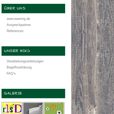
ÜBER UNS
www.ewering.de
Ansprechpartner
Referenzen
UNSER WIKI:
Verarbeitungsanleitungen
Begriffserklärung
FAQ‘s
GALERIE