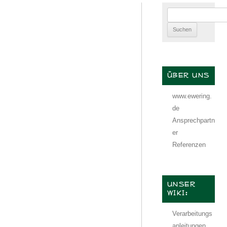
Suchen
nach:
ÜBER UNS
www.ewering.
de
Ansprechpartn
er
Referenzen
UNSER
WIKI:
Verarbeitungs
anleitungen