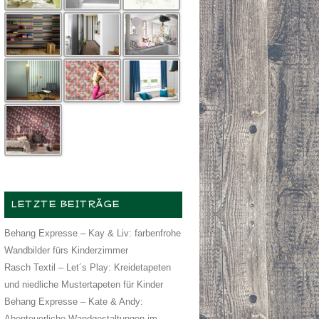
LETZTE BEITRÄGE
Behang Expresse – Kay & Liv: farbenfrohe
Wandbilder fürs Kinderzimmer
Rasch Textil – Let´s Play: Kreidetapeten
und niedliche Mustertapeten für Kinder
Behang Expresse – Kate & Andy:
Abenteuerliche Wandgestaltungen im