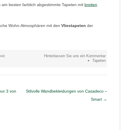
h am besten farblich abgestimmte Tapeten mit
breiten
tische Wohn-Atmosphären mit den
Vliestapeten
der
vic
Hinterlassen Sie uns ein Kommentar
Tapeten
eur 3 von
Stilvolle Wandbekleidungen von Casadeco –
Smart
→