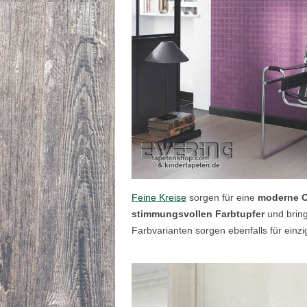
Feine Kreise
sorgen für eine
moderne O
stimmungsvollen Farbtupfer
und bring
Farbvarianten sorgen ebenfalls für ein