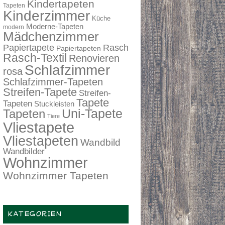
Kindertapeten
Tapeten
Kinderzimmer
Küche
Moderne-Tapeten
modern
Mädchenzimmer
Papiertapete
Rasch
Papiertapeten
Rasch-Textil
Renovieren
Schlafzimmer
rosa
Schlafzimmer-Tapeten
Streifen-Tapete
Streifen-
Tapete
Tapeten
Stuckleisten
Tapeten
Uni-Tapete
Tiere
Vliestapete
Vliestapeten
Wandbild
Wandbilder
Wohnzimmer
Wohnzimmer Tapeten
KATEGORIEN