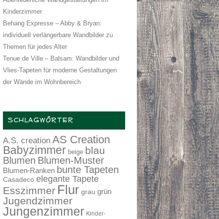
Kinderzimmer
Behang Expresse – Abby & Bryan:
individuell verlängerbare Wandbilder zu
Themen für jedes Alter
Tenue de Ville – Balsam: Wandbilder und
Vlies-Tapeten für moderne Gestaltungen
der Wände im Wohnbereich
SCHLAGWÖRTER
AS Creation
A.S. creation
Babyzimmer
blau
beige
Blumen
Blumen-Muster
bunte Tapeten
Blumen-Ranken
elegante Tapete
Casadeco
Flur
Esszimmer
grau
grün
Jugendzimmer
Jungenzimmer
Kinder-