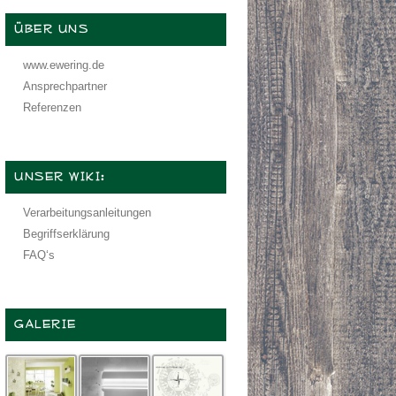
ÜBER UNS
www.ewering.de
Ansprechpartner
Referenzen
UNSER WIKI:
Verarbeitungsanleitungen
Begriffserklärung
FAQ‘s
GALERIE