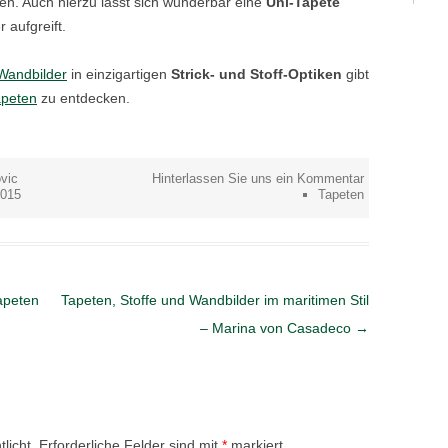
. Auch hierzu lässt sich wunderbar eine
Uni-Tapete
 aufgreift.
Wandbilder
in einzigartigen
Strick- und Stoff-Optiken
gibt
apeten
zu entdecken.
vic
Hinterlassen Sie uns ein Kommentar
2015
Tapeten
apeten
Tapeten, Stoffe und Wandbilder im maritimen Stil
– Marina von Casadeco
→
licht.
Erforderliche Felder sind mit
*
markiert