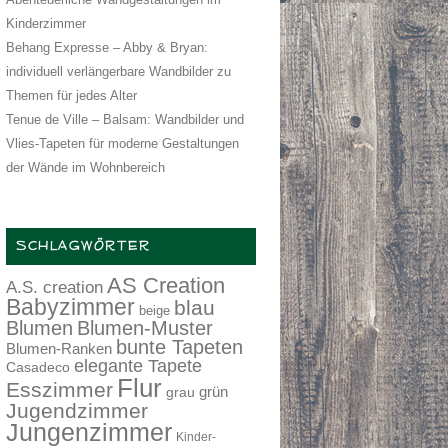
Kinderzimmer
Behang Expresse – Abby & Bryan:
individuell verlängerbare Wandbilder zu
Themen für jedes Alter
Tenue de Ville – Balsam: Wandbilder und
Vlies-Tapeten für moderne Gestaltungen
der Wände im Wohnbereich
SCHLAGWÖRTER
AS Creation
A.S. creation
Babyzimmer
blau
beige
Blumen
Blumen-Muster
bunte Tapeten
Blumen-Ranken
elegante Tapete
Casadeco
Flur
Esszimmer
grau
grün
Jugendzimmer
Jungenzimmer
Kinder-