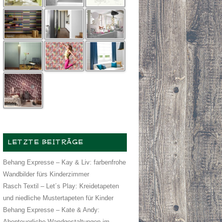
LETZTE BEITRÄGE
Behang Expresse – Kay & Liv: farbenfrohe
Wandbilder fürs Kinderzimmer
Rasch Textil – Let´s Play: Kreidetapeten
und niedliche Mustertapeten für Kinder
Behang Expresse – Kate & Andy:
Abenteuerliche Wandgestaltungen im