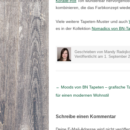
Koralle-Rot
Ton wunderbar hervorgehoben
kombinieren, die das Farbkonzept wieder
Viele weitere Tapeten-Muster und auch
es in der Kollektion
Nomadics von BN-T
Geschrieben von Mandy Radojko
Veröffentlicht am 1. September 
Artikel-Navigation
←
Moods von BN Tapeten – grafische T
für einen modernen Wohnstil
Schreibe einen Kommentar
Deine E-Mail-Adresse wird nicht veröffent