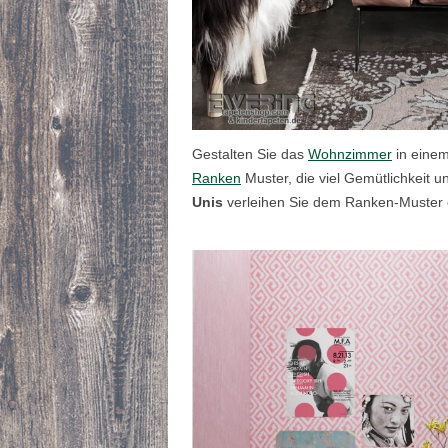
Gestalten Sie das
Wohnzimmer
in eine
Ranken
Muster, die viel Gemütlichkeit u
Unis
verleihen Sie dem Ranken-Muster 