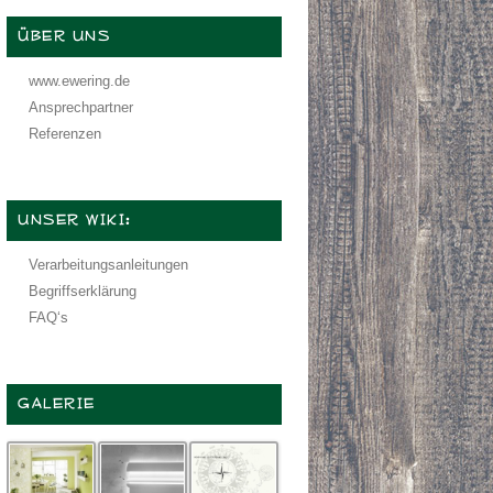
ÜBER UNS
www.ewering.de
Ansprechpartner
Referenzen
UNSER WIKI:
Verarbeitungsanleitungen
Begriffserklärung
FAQ‘s
GALERIE