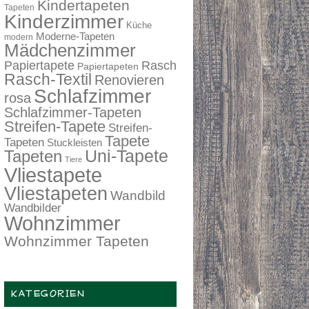
Kindertapeten
Tapeten
Kinderzimmer
Küche
Moderne-Tapeten
modern
Mädchenzimmer
Papiertapete
Rasch
Papiertapeten
Rasch-Textil
Renovieren
Schlafzimmer
rosa
Schlafzimmer-Tapeten
Streifen-Tapete
Streifen-
Tapete
Tapeten
Stuckleisten
Tapeten
Uni-Tapete
Tiere
Vliestapete
Vliestapeten
Wandbild
Wandbilder
Wohnzimmer
Wohnzimmer Tapeten
KATEGORIEN