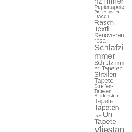
nzimmer
Papiertapete
Papiertapeten
Rasch
Rasch-
Textil
Renovieren
rosa
Schlafzi
mmer
Schlafzimm
er-Tapeten
Streifen-
Tapete
Streifen-
Tapeten
Stuckleisten
Tapete
Tapeten
Uni-
Tiere
Tapete
Vliestap