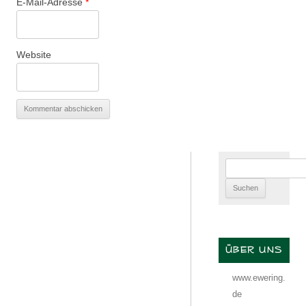
E-Mail-Adresse
*
Website
Suchen
nach:
ÜBER UNS
www.ewering.
de