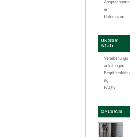
Ansprechpartn
er
Referenzen
UNSER
WIKI:
Verarbeitungs
anleitungen
Begriffserkläru
ng
FAQ‘s
GALERIE