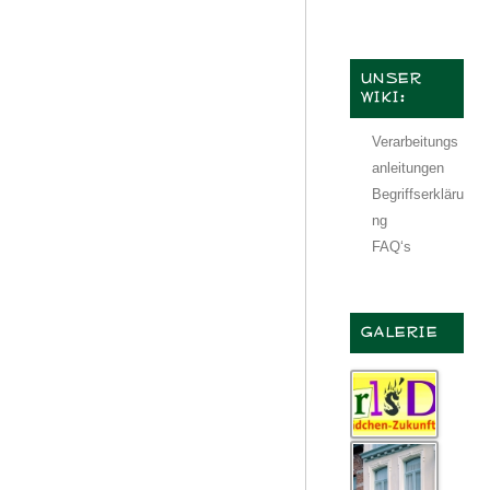
UNSER
WIKI:
Verarbeitungs
anleitungen
Begriffserkläru
ng
FAQ‘s
GALERIE