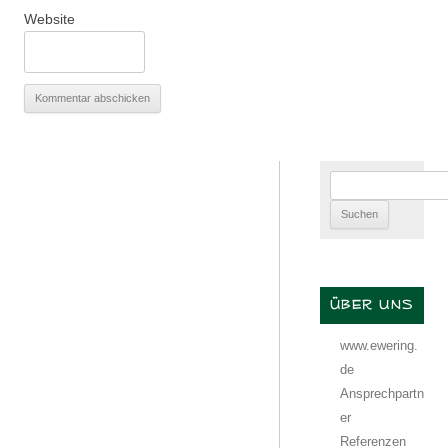
Website
Suchen
nach:
ÜBER UNS
www.ewering.
de
Ansprechpartn
er
Referenzen