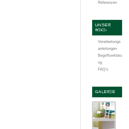
Referenzen
UNSER
WIKI:
Verarbeitungs
anleitungen
Begriffserkläru
ng
FAQ‘s
GALERIE