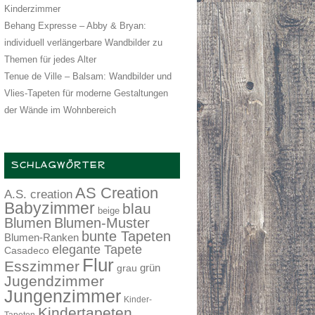
Kinderzimmer
Behang Expresse – Abby & Bryan:
individuell verlängerbare Wandbilder zu
Themen für jedes Alter
Tenue de Ville – Balsam: Wandbilder und
Vlies-Tapeten für moderne Gestaltungen
der Wände im Wohnbereich
SCHLAGWÖRTER
AS Creation
A.S. creation
Babyzimmer
blau
beige
Blumen
Blumen-Muster
bunte Tapeten
Blumen-Ranken
elegante Tapete
Casadeco
Flur
Esszimmer
grau
grün
Jugendzimmer
Jungenzimmer
Kinder-
Kindertapeten