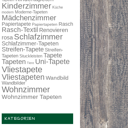
Tapeten
Kinderzimmer
Küche
Moderne-Tapeten
modern
Mädchenzimmer
Papiertapete
Rasch
Papiertapeten
Rasch-Textil
Renovieren
Schlafzimmer
rosa
Schlafzimmer-Tapeten
Streifen-Tapete
Streifen-
Tapete
Tapeten
Stuckleisten
Tapeten
Uni-Tapete
Tiere
Vliestapete
Vliestapeten
Wandbild
Wandbilder
Wohnzimmer
Wohnzimmer Tapeten
KATEGORIEN