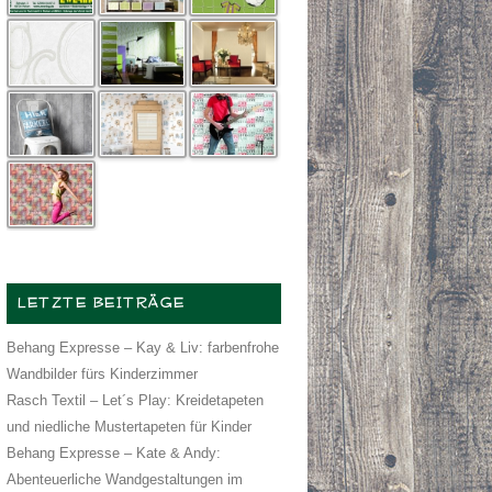
LETZTE BEITRÄGE
Behang Expresse – Kay & Liv: farbenfrohe
Wandbilder fürs Kinderzimmer
Rasch Textil – Let´s Play: Kreidetapeten
und niedliche Mustertapeten für Kinder
Behang Expresse – Kate & Andy:
Abenteuerliche Wandgestaltungen im