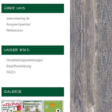
ÜBER UNS
www.ewering.de
Ansprechpartner
Referenzen
UNSER WIKI:
Verarbeitungsanleitungen
Begriffserklärung
FAQ‘s
GALERIE