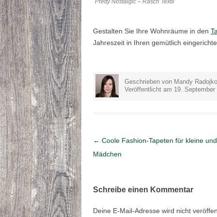
Pretty Nostalgic – Rasch Textil
Gestalten Sie Ihre Wohnräume in den
T
Jahreszeit in Ihren gemütlich eingericht
Geschrieben von Mandy Radojko
Veröffentlicht am 19. September
Artikel-Navigation
←
Coole Fashion-Tapeten für kleine un
Mädchen
Schreibe einen Kommentar
Deine E-Mail-Adresse wird nicht veröffent