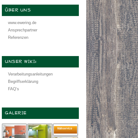
ÜBER UNS
www.ewering.de
Ansprechpartner
Referenzen
UNSER WIKI:
Verarbeitungsanleitungen
Begriffserklärung
FAQ‘s
GALERIE