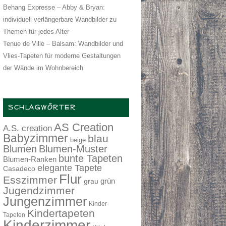
Behang Expresse – Abby & Bryan:
individuell verlängerbare Wandbilder zu
Themen für jedes Alter
Tenue de Ville – Balsam: Wandbilder und
Vlies-Tapeten für moderne Gestaltungen
der Wände im Wohnbereich
SCHLAGWÖRTER
AS Creation
A.S. creation
Babyzimmer
blau
beige
Blumen
Blumen-Muster
bunte Tapeten
Blumen-Ranken
elegante Tapete
Casadeco
Flur
Esszimmer
grau
grün
Jugendzimmer
Jungenzimmer
Kinder-
Kindertapeten
Tapeten
Kinderzimmer