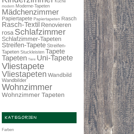
Küche
Moderne-Tapeten
modern
Mädchenzimmer
Papiertapete
Rasch
Papiertapeten
Rasch-Textil
Renovieren
Schlafzimmer
rosa
Schlafzimmer-Tapeten
Streifen-Tapete
Streifen-
Tapete
Tapeten
Stuckleisten
Tapeten
Uni-Tapete
Tiere
Vliestapete
Vliestapeten
Wandbild
Wandbilder
Wohnzimmer
Wohnzimmer Tapeten
KATEGORIEN
Farben