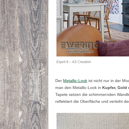
Esprit 9 – AS Creation
Der
Metallic-Look
ist nicht nur in der Mo
man den Metallic-Look in
Kupfer, Gold 
Tapete setzen die schimmernden Wandklei
reflektiert die Oberfläche und verleih