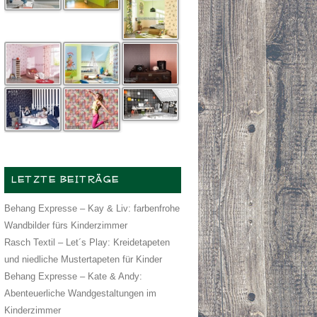
LETZTE BEITRÄGE
Behang Expresse – Kay & Liv: farbenfrohe
Wandbilder fürs Kinderzimmer
Rasch Textil – Let´s Play: Kreidetapeten
und niedliche Mustertapeten für Kinder
Behang Expresse – Kate & Andy:
Abenteuerliche Wandgestaltungen im
Kinderzimmer