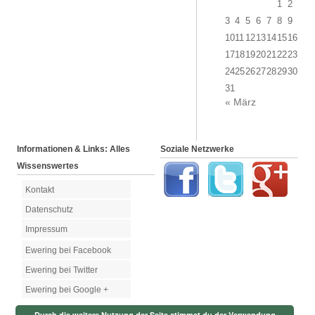
1
2
3
4
5
6
7
8
9
10
11
12
13
14
15
16
17
18
19
20
21
22
23
24
25
26
27
28
29
30
31
« März
Informationen & Links: Alles
Soziale Netzwerke
Wissenswertes
Kontakt
Datenschutz
Impressum
Ewering bei Facebook
Ewering bei Twitter
Ewering bei Google +
Durch die weitere Nutzung der Seite stimmst du der Verwendung