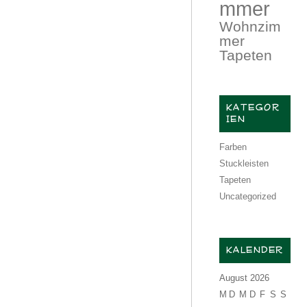
mmer
Wohnzim
mer
Tapeten
KATEGOR
IEN
Farben
Stuckleisten
Tapeten
Uncategorized
KALENDER
August 2026
M
D
M
D
F
S
S