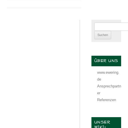
Suchen
nach:
ÜBER UNS
www.ewering.
de
Ansprechpartn
er
Referenzen
UNSER
WIKI: