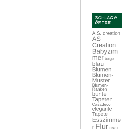
SCHLAGW
ÖRTER
A.S. creation
AS
Creation
Babyzim
mer
beige
blau
Blumen
Blumen-
Muster
Blumen-
Ranken
bunte
Tapeten
Casadeco
elegante
Tapete
Esszimme
Flur
r
grau