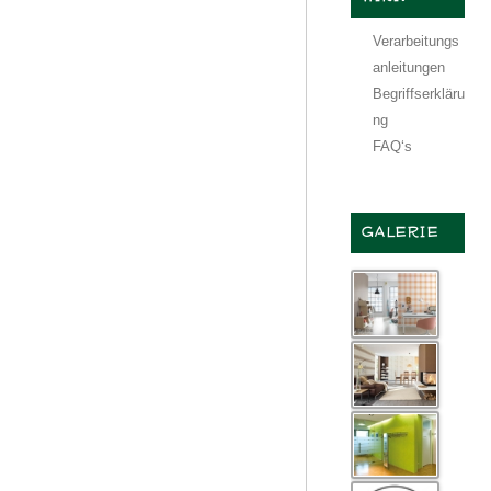
Verarbeitungs
anleitungen
Begriffserkläru
ng
FAQ‘s
GALERIE