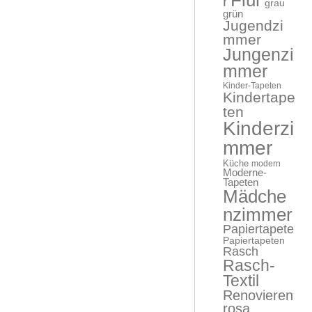
r
grau
grün
Jugendzi
mmer
Jungenzi
mmer
Kinder-Tapeten
Kindertape
ten
Kinderzi
mmer
Küche
modern
Moderne-
Tapeten
Mädche
nzimmer
Papiertapete
Papiertapeten
Rasch
Rasch-
Textil
Renovieren
rosa