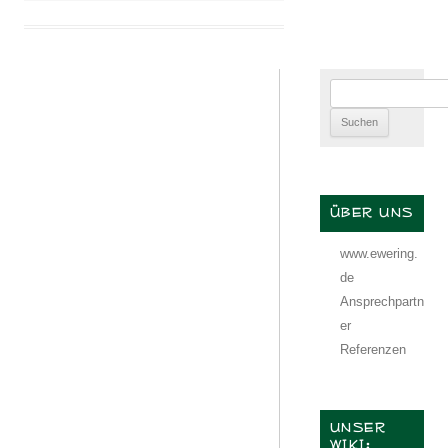
Suchen
nach:
ÜBER UNS
www.ewering.
de
Ansprechpartn
er
Referenzen
UNSER
WIKI: