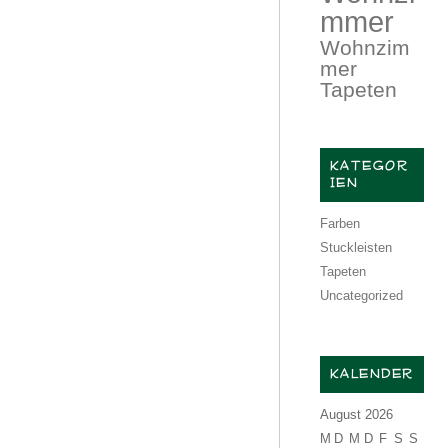
mmer
Wohnzim
mer
Tapeten
KATEGOR
IEN
Farben
Stuckleisten
Tapeten
Uncategorized
KALENDER
August 2026
M
D
M
D
F
S
S