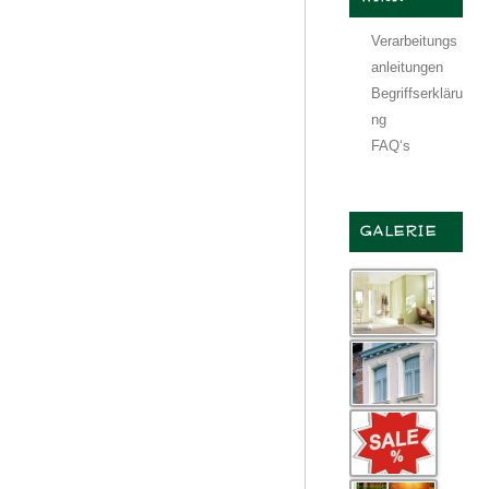
Verarbeitungs
anleitungen
Begriffserkläru
ng
FAQ‘s
GALERIE