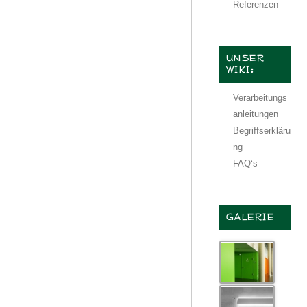
Referenzen
UNSER
WIKI:
Verarbeitungs
anleitungen
Begriffserkläru
ng
FAQ‘s
GALERIE