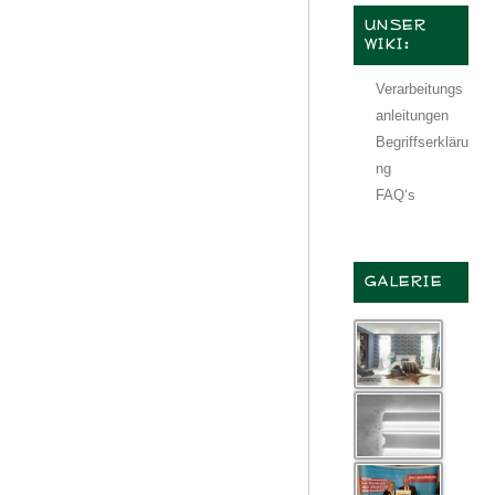
UNSER
WIKI:
Verarbeitungs
anleitungen
Begriffserkläru
ng
FAQ‘s
GALERIE