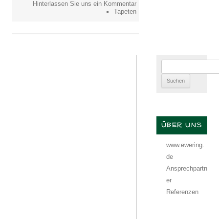
Hinterlassen Sie uns ein Kommentar
Tapeten
Suchen
nach:
ÜBER UNS
www.ewering.
de
Ansprechpartn
er
Referenzen