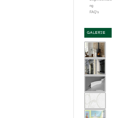
ng
FAQ‘s
GALERIE