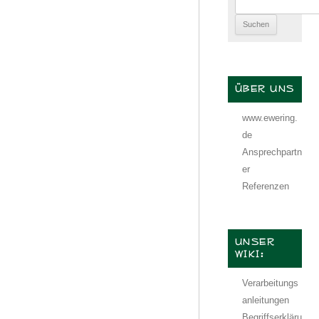
Suchen
nach:
ÜBER UNS
www.ewering.
de
Ansprechpartn
er
Referenzen
UNSER
WIKI:
Verarbeitungs
anleitungen
Begriffserkläru