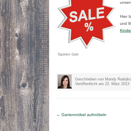
unse
Hier b
und W
Kinde
Tapeten-Sale
Geschrieben von Mandy Radojko
Veröffentlicht am 22. März 2013
Artikel-Navigation
←
Gartenmöbel aufmöbeln