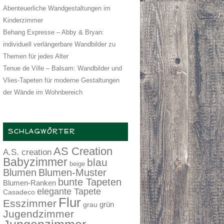
Abenteuerliche Wandgestaltungen im
Kinderzimmer
Behang Expresse – Abby & Bryan:
individuell verlängerbare Wandbilder zu
Themen für jedes Alter
Tenue de Ville – Balsam: Wandbilder und
Vlies-Tapeten für moderne Gestaltungen
der Wände im Wohnbereich
SCHLAGWÖRTER
AS Creation
A.S. creation
Babyzimmer
blau
beige
Blumen
Blumen-Muster
bunte Tapeten
Blumen-Ranken
elegante Tapete
Casadeco
Flur
Esszimmer
grau
grün
Jugendzimmer