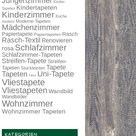
Jungenzimmer
Kinder-
Kindertapeten
Tapeten
Kinderzimmer
Küche
Moderne-Tapeten
modern
Mädchenzimmer
Papiertapete
Rasch
Papiertapeten
Rasch-Textil
Renovieren
Schlafzimmer
rosa
Schlafzimmer-Tapeten
Streifen-Tapete
Streifen-
Tapete
Tapeten
Stuckleisten
Tapeten
Uni-Tapete
Tiere
Vliestapete
Vliestapeten
Wandbild
Wandbilder
Wohnzimmer
Wohnzimmer Tapeten
KATEGORIEN