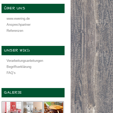
ÜBER UNS
www.ewering.de
Ansprechpartner
Referenzen
UNSER WIKI:
Verarbeitungsanleitungen
Begriffserklärung
FAQ‘s
GALERIE