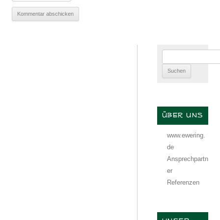
Suchen
nach:
ÜBER UNS
www.ewering.
de
Ansprechpartn
er
Referenzen