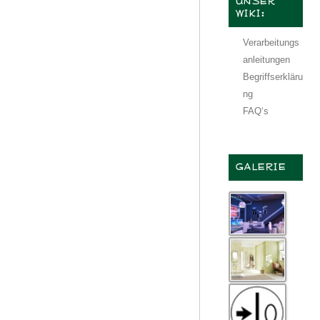
UNSER
WIKI:
Verarbeitungs
anleitungen
Begriffserkläru
ng
FAQ‘s
GALERIE