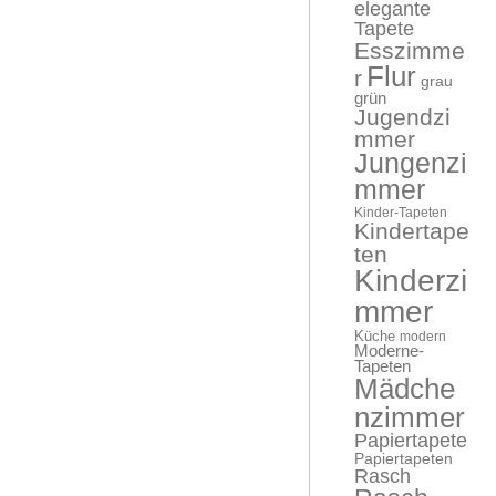
elegante
Tapete
Esszimme
Flur
r
grau
grün
Jugendzi
mmer
Jungenzi
mmer
Kinder-Tapeten
Kindertape
ten
Kinderzi
mmer
Küche
modern
Moderne-
Tapeten
Mädche
nzimmer
Papiertapete
Papiertapeten
Rasch