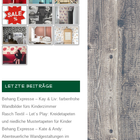
LETZTE BEITRÄGE
Behang Expresse – Kay & Liv: farbenfrohe
Wandbilder fürs Kinderzimmer
Rasch Textil – Let´s Play: Kreidetapeten
und niedliche Mustertapeten für Kinder
Behang Expresse – Kate & Andy:
Abenteuerliche Wandgestaltungen im