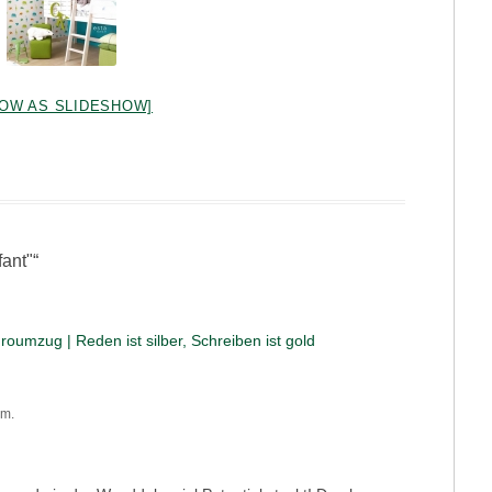
OW AS SLIDESHOW]
fant"
“
roumzug | Reden ist silber, Schreiben ist gold
.m.