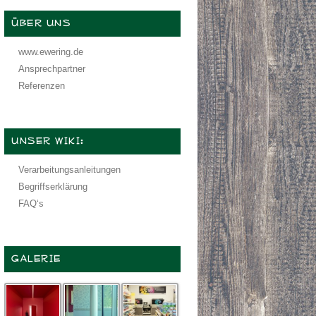
ÜBER UNS
www.ewering.de
Ansprechpartner
Referenzen
UNSER WIKI:
Verarbeitungsanleitungen
Begriffserklärung
FAQ‘s
GALERIE