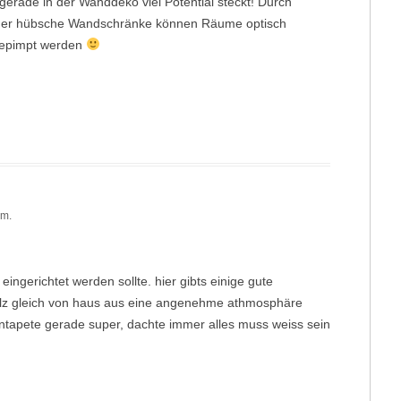
 gerade in der Wanddeko viel Potential steckt! Durch
 oder hübsche Wandschränke können Räume optisch
fgepimpt werden
.m.
eingerichtet werden sollte. hier gibts einige gute
holz gleich von haus aus eine angenehme athmosphäre
ifentapete gerade super, dachte immer alles muss weiss sein