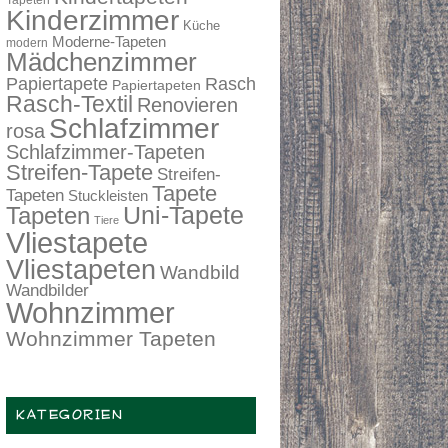
Tapeten
Kinderzimmer
Küche
Moderne-Tapeten
modern
Mädchenzimmer
Papiertapete
Rasch
Papiertapeten
Rasch-Textil
Renovieren
Schlafzimmer
rosa
Schlafzimmer-Tapeten
Streifen-Tapete
Streifen-
Tapete
Tapeten
Stuckleisten
Tapeten
Uni-Tapete
Tiere
Vliestapete
Vliestapeten
Wandbild
Wandbilder
Wohnzimmer
Wohnzimmer Tapeten
KATEGORIEN