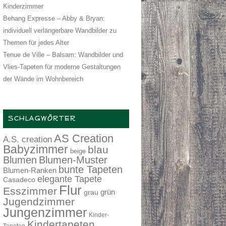
Kinderzimmer
Behang Expresse – Abby & Bryan:
individuell verlängerbare Wandbilder zu
Themen für jedes Alter
Tenue de Ville – Balsam: Wandbilder und
Vlies-Tapeten für moderne Gestaltungen
der Wände im Wohnbereich
SCHLAGWÖRTER
AS Creation
A.S. creation
Babyzimmer
blau
beige
Blumen
Blumen-Muster
bunte Tapeten
Blumen-Ranken
elegante Tapete
Casadeco
Flur
Esszimmer
grau
grün
Jugendzimmer
Jungenzimmer
Kinder-
Kindertapeten