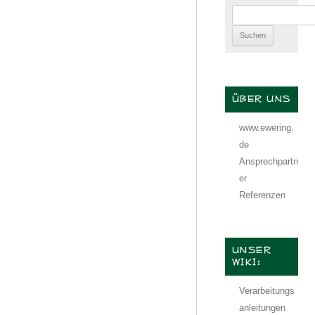
Suchen
nach:
ÜBER UNS
www.ewering.
de
Ansprechpartn
er
Referenzen
UNSER
WIKI:
Verarbeitungs
anleitungen