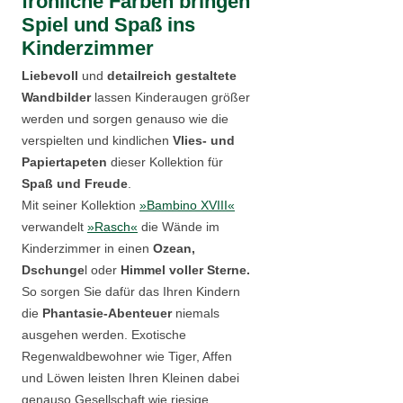
fröhliche Farben bringen
Spiel und Spaß ins
Kinderzimmer
Liebevoll
und
detailreich gestaltete
Wandbilder
lassen Kinderaugen größer
werden und sorgen genauso wie die
verspielten und kindlichen
Vlies- und
Papiertapeten
dieser Kollektion für
Spaß und Freude
.
Mit seiner Kollektion
»Bambino XVIII«
verwandelt
»Rasch«
die Wände im
Kinderzimmer in einen
Ozean,
Dschunge
l oder
Himmel voller Sterne.
So sorgen Sie dafür das Ihren Kindern
die
Phantasie-Abenteuer
niemals
ausgehen werden. Exotische
Regenwaldbewohner wie Tiger, Affen
und Löwen leisten Ihren Kleinen dabei
genauso Gesellschaft wie riesige