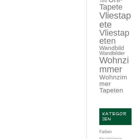
Tiere
Tapete
Vliestap
ete
Vliestap
eten
Wandbild
Wandbilder
Wohnzi
mmer
Wohnzim
mer
Tapeten
KATEGOR
IEN
Farben