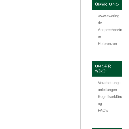
ÜBER UNS
www.ewering.
de
Ansprechpartn
er
Referenzen
UNSER
WIKI:
Verarbeitungs
anleitungen
Begriffserkläru
ng
FAQ‘s