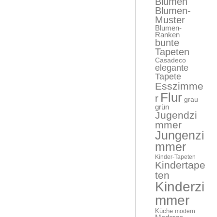
Blumen
Blumen-
Muster
Blumen-
Ranken
bunte
Tapeten
Casadeco
elegante
Tapete
Esszimme
Flur
r
grau
grün
Jugendzi
mmer
Jungenzi
mmer
Kinder-Tapeten
Kindertape
ten
Kinderzi
mmer
Küche
modern